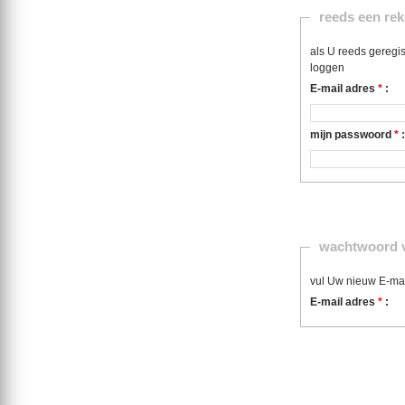
reeds een rek
als U reeds geregis
loggen
E-mail adres
*
:
mijn passwoord
*
:
wachtwoord v
vul Uw nieuw E-mai
E-mail adres
*
: