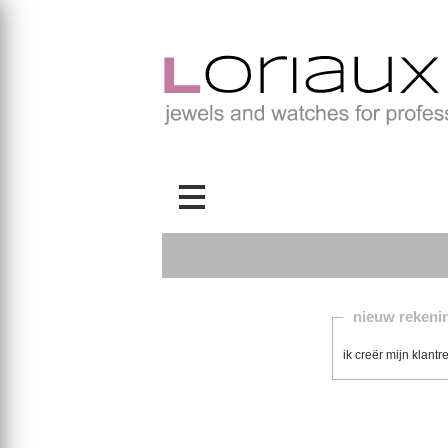
nieuw rekeni
ik creër mijn klan