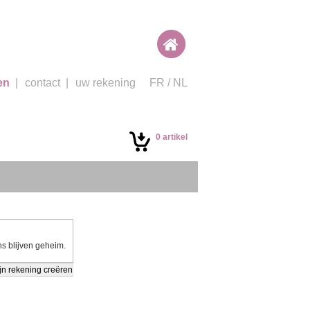
en
|
contact
|
uw rekening
FR
/
NL
0 artikel
ns blijven geheim.