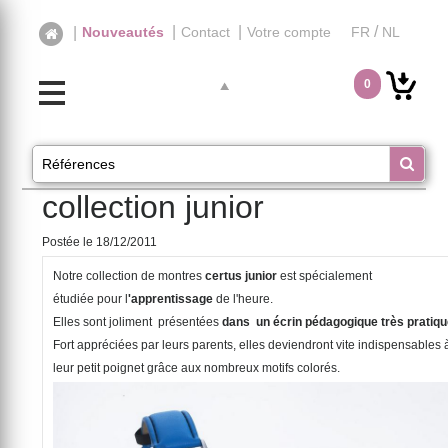
|
|
/
|
Nouveautés
Contact
Votre compte
FR
NL
0
collection junior
Postée le 18/12/2011
Not
re collection de montres
certu
s j
unior
est
spécialement
étudiée pour l
'apprentissage
de l'heure.
Elles sont joliment présentées
dans un écrin pédagogique très pratiq
Fort appréciées par leurs parents, elles deviendront
vite indispensables
leur petit poignet
grâce aux nombreux motifs colorés.