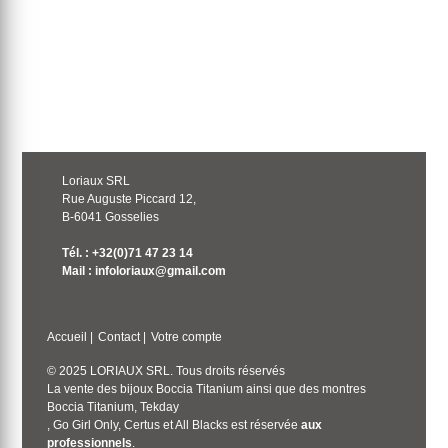
Loriaux SRL
Rue Auguste Piccard 12,
B-6041 Gosselies
Tél. : +32(0)71 47 23 14
Mail : infoloriaux@gmail.com
Accueil
|
Contact
|
Votre compte
© 2025 LORIAUX SRL. Tous droits réservés
La vente des bijoux Boccia Titanium ainsi que des montres
Boccia Titanium, Tekday
, Go Girl Only, Certus et All Blacks est réservée
aux
professionnels
.