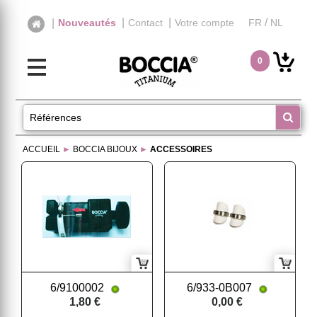
|
|
/
|
Nouveautés
Contact
Votre compte
FR
NL
0
ACCUEIL
►
BOCCIA BIJOUX
►
ACCESSOIRES
6/9100002
6/933-0B007
1,80 €
0,00 €