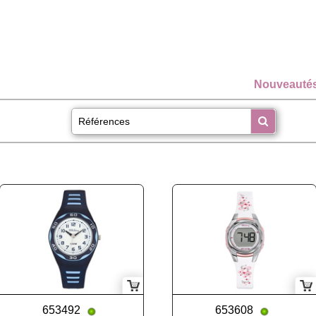
Nouveauté
653492
653608