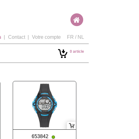
s
|
Contact
|
Votre compte
FR
/
NL
0 article
653842