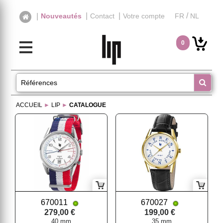
|
|
/
|
Nouveautés
Contact
Votre compte
FR
NL
0
ACCUEIL
►
LIP
►
CATALOGUE
670011
670027
279,00 €
199,00 €
40 mm
35 mm