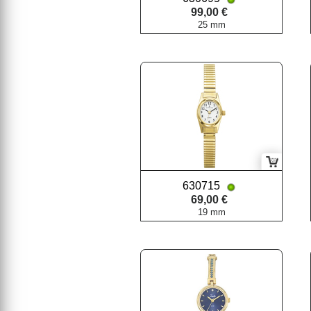
99,00 €
25 mm
630715
69,00 €
19 mm