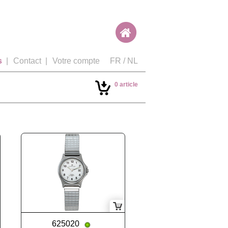
s
|
Contact
|
Votre compte
FR
/
NL
0 article
625020