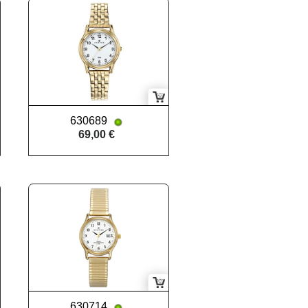
630689
69,00 €
630714