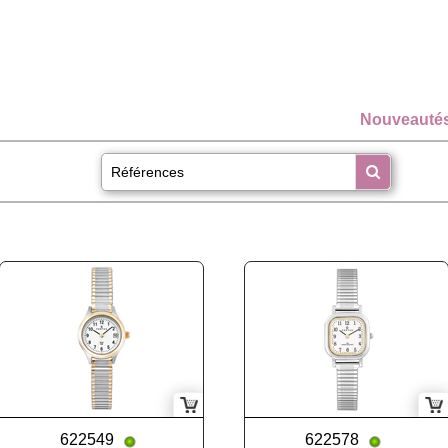
Nouveauté
622549
622578