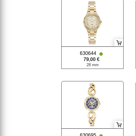
630644
79,00 €
28 mm
630695