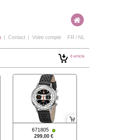
s
|
Contact
|
Votre compte
FR
/
NL
0 article
671805
299,00 €